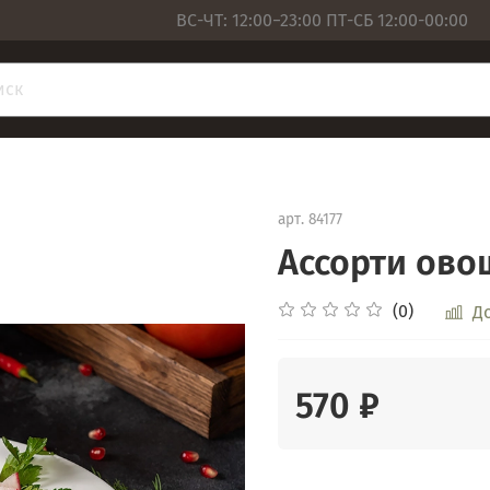
ВС-ЧТ: 12:00−23:00 ПТ-СБ 12:00-00:00
арт.
84177
Ассорти ово
(0)
Д
570 ₽