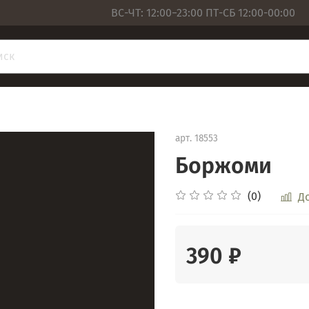
ВС-ЧТ: 12:00−23:00 ПТ-СБ 12:00-00:00
арт.
18553
Боржоми
(0)
Д
390 ₽